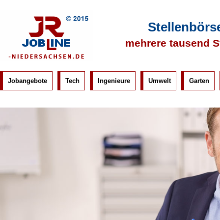
Stellenbörs
mehrere tausend S
Jobangebote
Tech
Ingenieure
Umwelt
Garten