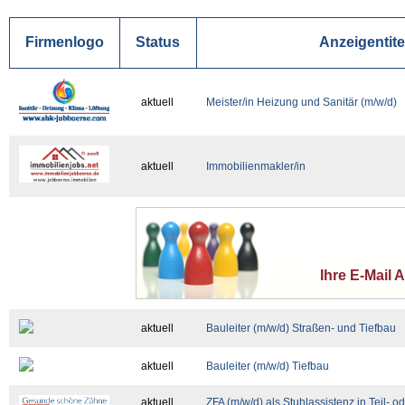
Firmenlogo
Status
Anzeigentite
aktuell
Meister/in Heizung und Sanitär (m/w/d)
aktuell
Immobilienmakler/in
Ihre E-Mail 
aktuell
Bauleiter (m/w/d) Straßen- und Tiefbau
aktuell
Bauleiter (m/w/d) Tiefbau
aktuell
ZFA (m/w/d) als Stuhlassistenz in Teil- od