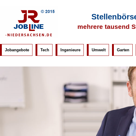
Stellenbörs
mehrere tausend S
Jobangebote
Tech
Ingenieure
Umwelt
Garten