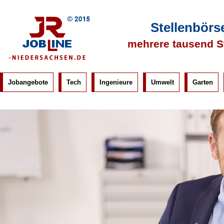
Stellenbörs
mehrere tausend S
Jobangebote
Tech
Ingenieure
Umwelt
Garten