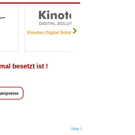
Kinoton Digital Solutions GmbH
Kamenica 
mal besetzt ist !
genpreise
Seite 1