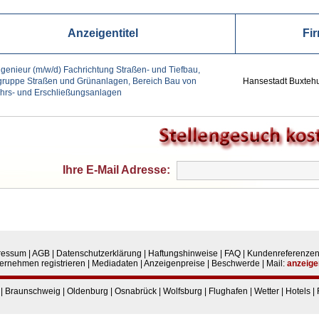
Anzeigentitel
Fi
genieur (m/w/d) Fachrichtung Straßen- und Tiefbau,
ruppe Straßen und Grünanlagen, Bereich Bau von
Hansestadt Buxteh
hrs- und Erschließungsanlagen
Ihre E-Mail Adresse:
ressum
|
AGB
|
Datenschutzerklärung
|
Haftungshinweise
|
FAQ
|
Kundenreferenze
ernehmen registrieren
|
Mediadaten
|
Anzeigenpreise
|
Beschwerde
|
Mail:
anzeige
|
Braunschweig
|
Oldenburg
|
Osnabrück
|
Wolfsburg
|
Flughafen
|
Wetter
|
Hotels
|