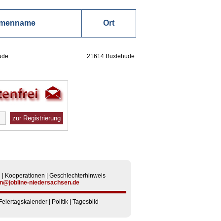
rmenname
Ort
ude
21614 Buxtehude
n
|
Kooperationen
|
Geschlechterhinweis
n@jobline-niedersachsen.de
Feiertagskalender
|
Politik
|
Tagesbild