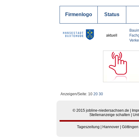
Firmenlogo
Status
Bauin
aktuell
Fachg
Verke
Anzeigen/Seite: 10
20
30
© 2015
jobline-niedersachsen.de
|
Imp
Stellenanzeige schalten
|
Unt
Tageszeitung
|
Hannover
|
Göttingen