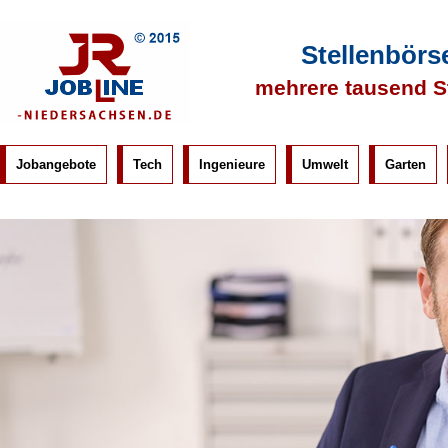
Stellenbörs
mehrere tausend S
Jobangebote
Tech
Ingenieure
Umwelt
Garten