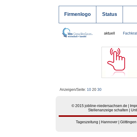
Firmenlogo
Status
aktuell
Fachkraf
Anzeigen/Seite:
10
20
30
© 2015
jobline-niedersachsen.de
|
Imp
Stellenanzeige schalten
|
Unt
Tageszeitung
|
Hannover
|
Göttingen