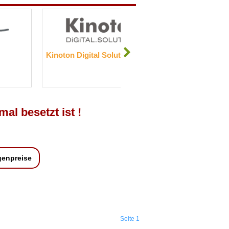
Kinoton Digital Solutions GmbH
Kamenica Se
mal besetzt ist !
genpreise
Seite 1