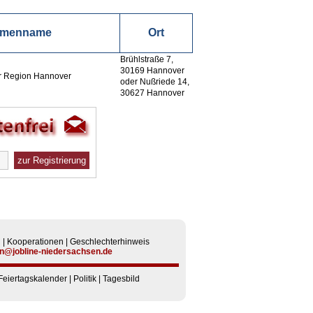
rmenname
Ort
Brühlstraße 7,
30169 Hannover
er Region Hannover
oder Nußriede 14,
30627 Hannover
n
|
Kooperationen
|
Geschlechterhinweis
n@jobline-niedersachsen.de
Feiertagskalender
|
Politik
|
Tagesbild