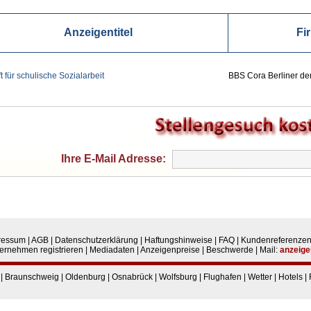
Anzeigentitel
Fi
t für schulische Sozialarbeit
BBS Cora Berliner d
Ihre E-Mail Adresse:
ressum
|
AGB
|
Datenschutzerklärung
|
Haftungshinweise
|
FAQ
|
Kundenreferenze
ernehmen registrieren
|
Mediadaten
|
Anzeigenpreise
|
Beschwerde
|
Mail:
anzeige
|
Braunschweig
|
Oldenburg
|
Osnabrück
|
Wolfsburg
|
Flughafen
|
Wetter
|
Hotels
|